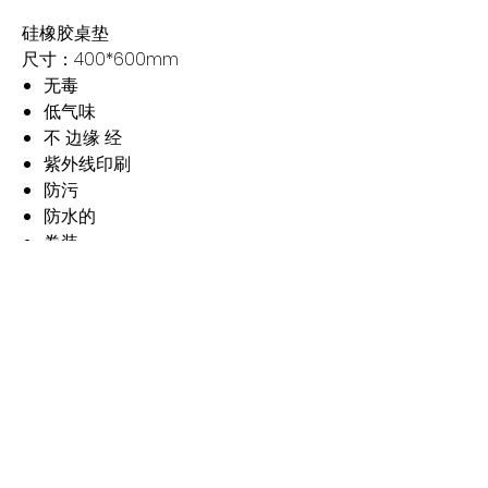
硅橡胶桌垫
尺寸：400*600mm
无毒
低气味
不 边缘 经
紫外线印刷
防污
防水的
卷装
可定制（将您的作品发送至：
pod@vigorplustex.com）
社交媒体